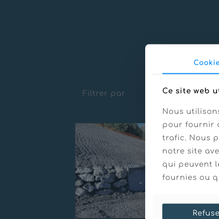
Cooki
Ce site web u
Filtrer par
Categories
Nous utilison
pour fournir 
trafic. Nous 
notre site av
qui peuvent l
fournies ou qu
Refus