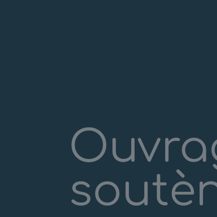
Ouvra
soutè