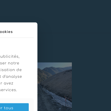
ookies
Afficher tous
ublicités,
ser notre
lisation de
t d'analyse
ur avez
services.
er tous