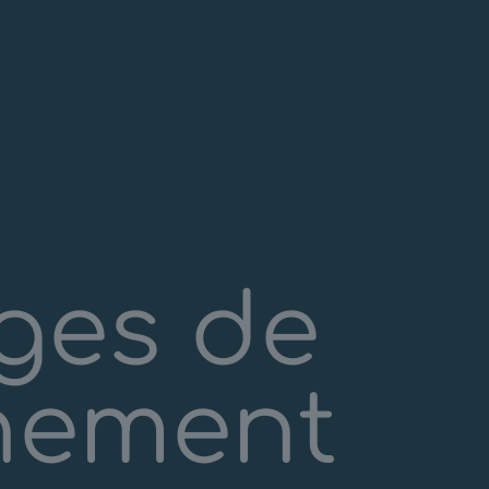
ges de
nement