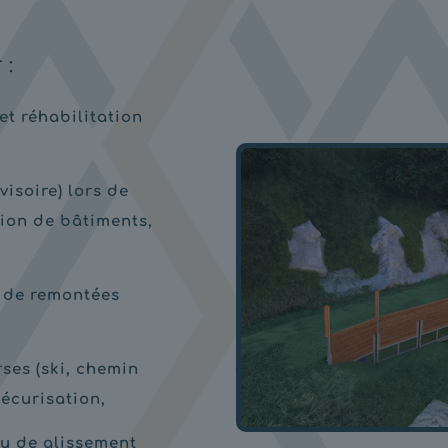
 :
et réhabilitation
visoire) lors de
tion de bâtiments,
 de remontées
ses (ski, chemin
 sécurisation,
u de glissement