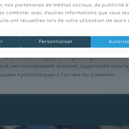
ec nos partenaires de médias sociaux, de publicité e
es combiner avec d'autres informations que vous le
'ils ont recueillies lors de votre utilisation de leurs 
er
Personnaliser
Autoris
ainage
r sa structure, l’Angulo, protégé par galvanisation à
aud, est naturellement drainant, supprimant ainsi le
ussées hydrostatiques à l’arrière du parement.