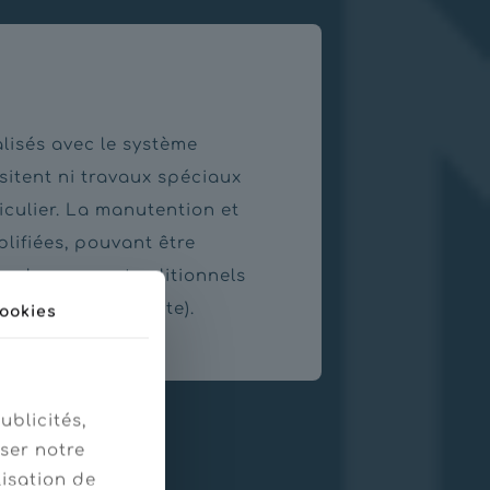
lisés avec le système
itent ni travaux spéciaux
iculier. La manutention et
plifiées, pouvant être
ide de moyens traditionnels
 et plaque vibrante).
ookies
ublicités,
ser notre
lisation de