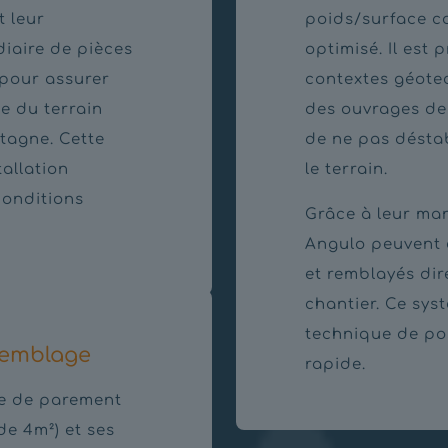
 leur
poids/surface c
diaire de pièces
optimisé. Il est 
 pour assurer
contextes géotec
e du terrain
des ouvrages de
tagne. Cette
de ne pas désta
tallation
le terrain.
conditions
Grâce à leur man
Angulo peuvent 
et remblayés dir
chantier. Ce sys
technique de pos
semblage
rapide.
ce de parement
de 4m²) et ses