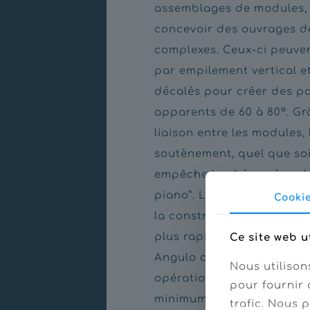
assemblages de modules,
concevoir des ouvrages 
complexes. Ceux-ci peuven
par empilement vertical e
décalés pour créer des p
apparents de 60 à 80°. Gr
liaison entre les modules,
soutènement, quel que soi
empêche le phénomène de
piano”. La fluidité de l’as
Cooki
la construction d’ouvrage
plus rapides à réaliser. Ai
Ce site web u
Angulo contribue à simplif
Nous utilison
opérations de soutènemen
pour fournir 
minimum d’engins nécessa
trafic. Nous 