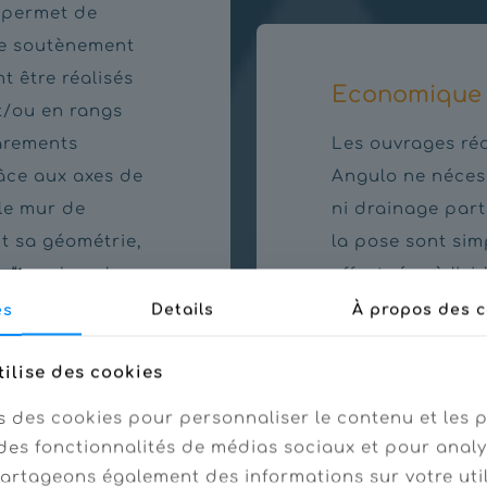
 permet de
de soutènement
t être réalisés
Economique
t/ou en rangs
arements
Les ouvrages réa
âce aux axes de
Angulo ne nécess
 le mur de
ni drainage part
t sa géométrie,
la pose sont sim
 “touches de
effectuées à l'a
semblage facilite
(pelle mécanique
es
Details
À propos des c
s plus grands et
nsi, le système
tilise des cookies
ier les
s des cookies pour personnaliser le contenu et les p
t avec le
des fonctionnalités de médias sociaux et pour analy
ire.
partageons également des informations sur votre uti