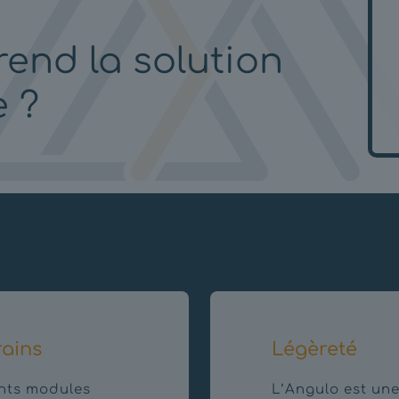
rend la solution
 ?
rains
Légèreté
ents modules
L’Angulo est une