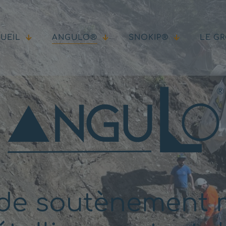
UEIL
ANGULO®
SNOKIP®
LE G
 de soutènement 