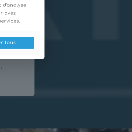
t d'analyse
ur avez
services.
er tous
s