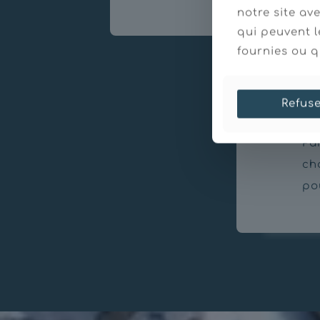
notre site av
qui peuvent l
fournies ou qu
Refus
Dr
Pa
ch
po