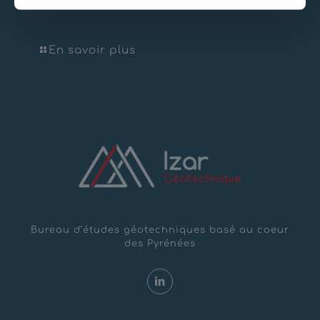
Barrage Entraygues
En savoir plus
Bureau d’études géotechniques basé au coeur
des Pyrénées