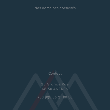
Nos domaines d'activités
Risques Naturels
Aménagements montagne
Géotechnique & Travaux spéciaux
Mines et Carrières
Contact
23 Grande Rue
65150 ANÈRES
+33 (0)5 36 21 00 50