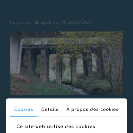
Piste d’accès Aqueduc de
Rebouc – HECHES
Publié par
epok
Sur
21/03/2025
Date
21/03/2025
Cookies
Details
À propos des cookies
Partager
Ce site web utilise des cookies
Messages connexes