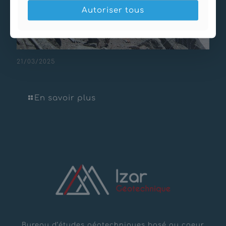
Autoriser tous
21/03/2025
Sécurisation Aiguille du Midi
En savoir plus
Bureau d’études géotechniques basé au coeur