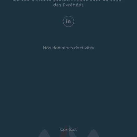
des Pyrénées
Nos domaines d'activités
Risques Naturels
Aménagements montagne
Géotechnique & Travaux spéciaux
Mines et Carrières
Contact