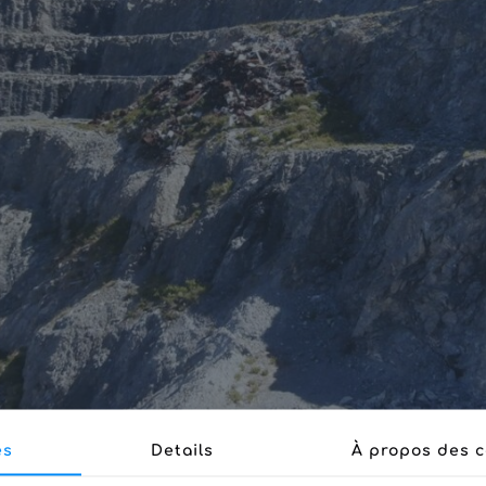
Carrière amiante Canari – Corse
es
Details
À propos des c