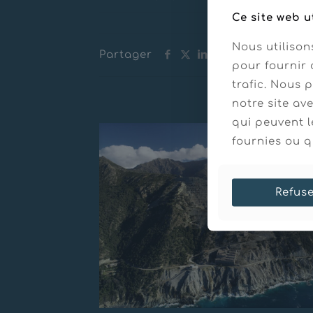
Ce site web u
Nous utilison
Partager
pour fournir 
trafic. Nous 
Messages connexes
notre site av
qui peuvent l
fournies ou qu
Refus