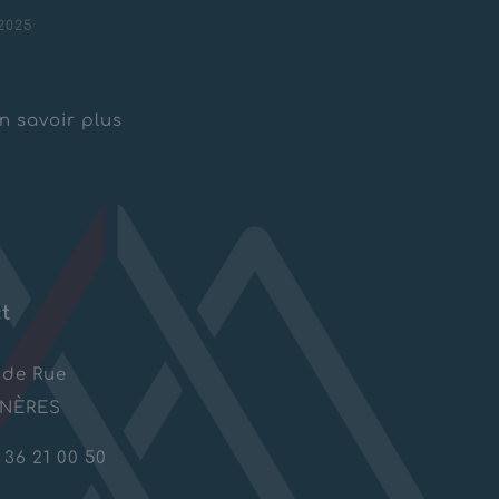
2025
iere des Etallins
n savoir plus
t
nde Rue
ANÈRES
 36 21 00 50