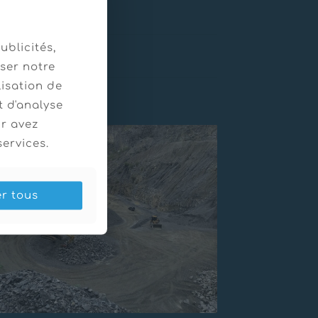
ublicités,
ser notre
lisation de
t d'analyse
ur avez
services.
er tous