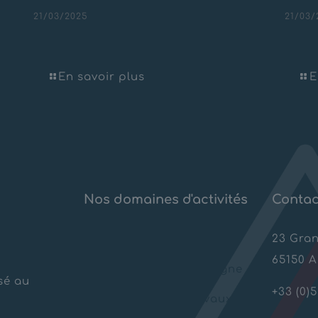
21/03/2025
21/03/
Carrière PHV de Valencin
Carr
i
En savoir plus
E
Nos domaines d'activités
Contac
23 Gra
Risques Naturels
65150 
Aménagements montagne
sé au
+33 (0)5
Géotechnique & Travaux
spéciaux