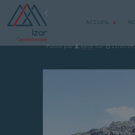
ACCUEIL
NO
Carrière amiant
Publié par
epok
Sur
22/01/20