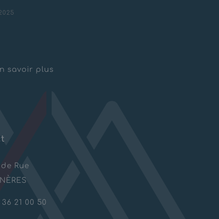
2025
ations spéciales Prise
u – Lavancia Epercy
n savoir plus
t
nde Rue
ANÈRES
 36 21 00 50