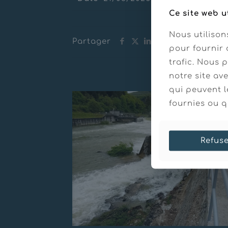
Ce site web u
Nous utilison
Partager
pour fournir 
trafic. Nous 
Messages connexes
notre site av
qui peuvent l
fournies ou qu
Refus