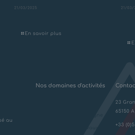
21/03/2025
21/03/
cy
Parking – La Toussuire
Fond
d’ea
En savoir plus
E
Nos domaines d'activités
Contac
23 Gra
Risques Naturels
65150 
Aménagements montagne
sé au
+33 (0)5
Géotechnique & Travaux
spéciaux