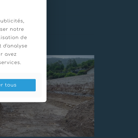
ublicités,
ser notre
lisation de
t d'analyse
ur avez
services.
er tous