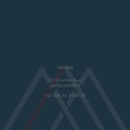
Risques Naturels
Aménagements montagne
Géotechnique & Travaux spéciaux
Mines et Carrières
Contact
23 Grande Rue
65150 ANÈRES
+33 (0)5 36 21 00 50
Formulaire de contact