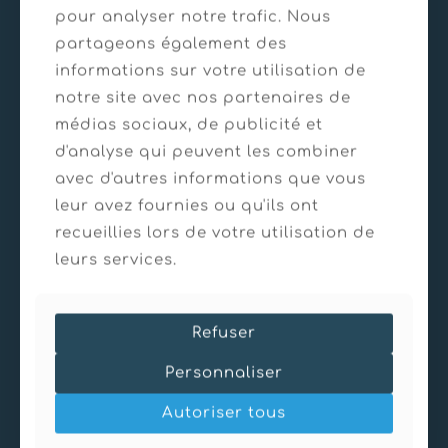
22/01/2025
pour analyser notre trafic. Nous
Lac Chola – Népal
partageons également des
informations sur votre utilisation de
En savoir plus
notre site avec nos partenaires de
médias sociaux, de publicité et
d'analyse qui peuvent les combiner
avec d'autres informations que vous
leur avez fournies ou qu'ils ont
recueillies lors de votre utilisation de
leurs services.
Refuser
Bureau d’études géotechniques basé au coeur
des Pyrénées
Personnaliser
Autoriser tous