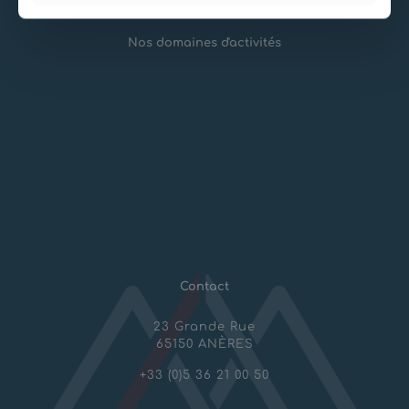
Nos domaines d'activités
Risques Naturels
Aménagements montagne
Géotechnique & Travaux spéciaux
Mines et Carrières
Contact
23 Grande Rue
65150 ANÈRES
+33 (0)5 36 21 00 50