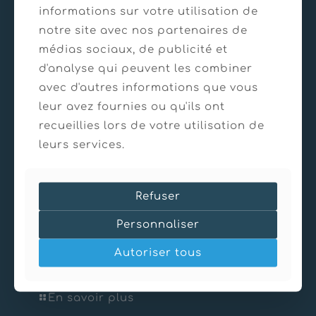
En savoir plus
informations sur votre utilisation de
notre site avec nos partenaires de
médias sociaux, de publicité et
d'analyse qui peuvent les combiner
avec d'autres informations que vous
leur avez fournies ou qu'ils ont
recueillies lors de votre utilisation de
leurs services.
Refuser
Personnaliser
21/03/2025
Autoriser tous
GAZFLEX du TSF du Perron – Saint Sorlin d’Arves
En savoir plus