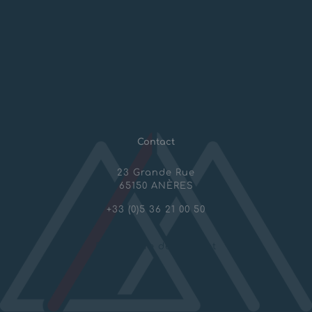
Aménagements montagne
Géotechnique & Travaux spéciaux
Mines et Carrières
Contact
23 Grande Rue
65150 ANÈRES
+33 (0)5 36 21 00 50
Formulaire de contact