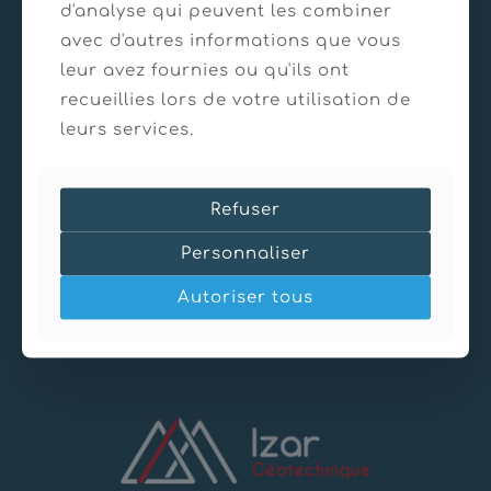
d'analyse qui peuvent les combiner
avec d'autres informations que vous
leur avez fournies ou qu'ils ont
recueillies lors de votre utilisation de
leurs services.
Diagnostic structurel – Bâtiment BAYER – Lyon –
69
22/01/2025
Refuser
Diagnostic structurel – Bâtiment BAYER – Lyon – 69
Personnaliser
En savoir plus
Autoriser tous