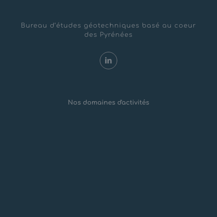
Bureau d’études géotechniques basé au coeur
des Pyrénées
Nos domaines d'activités
Risques Naturels
Aménagements montagne
Géotechnique & Travaux spéciaux
Mines et Carrières