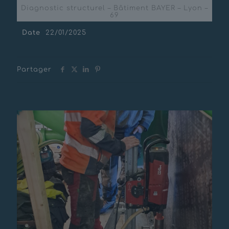
Diagnostic structurel – Bâtiment BAYER – Lyon –
69
Date
22/01/2025
Partager
Messages connexes