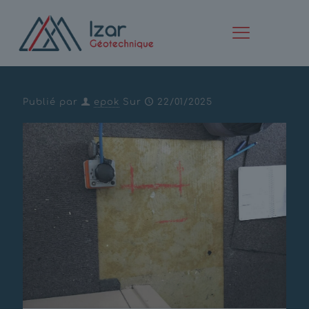
Diagnostic structurel –
Bâtiment BAYER – Lyon – 69
Publié par
epok
Sur
22/01/2025